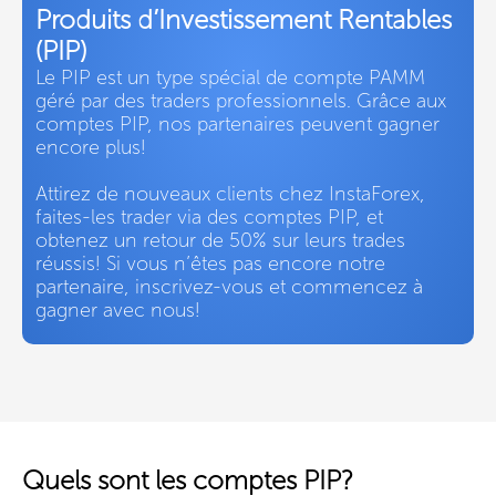
Produits d’Investissement Rentables
(PIP)
Le PIP est un type spécial de compte PAMM
géré par des traders professionnels. Grâce aux
comptes PIP, nos partenaires peuvent gagner
encore plus!
Attirez de nouveaux clients chez InstaForex,
faites-les trader via des comptes PIP, et
obtenez un retour de 50% sur leurs trades
réussis! Si vous n’êtes pas encore notre
partenaire, inscrivez-vous et commencez à
gagner avec nous!
Quels sont les comptes PIP?