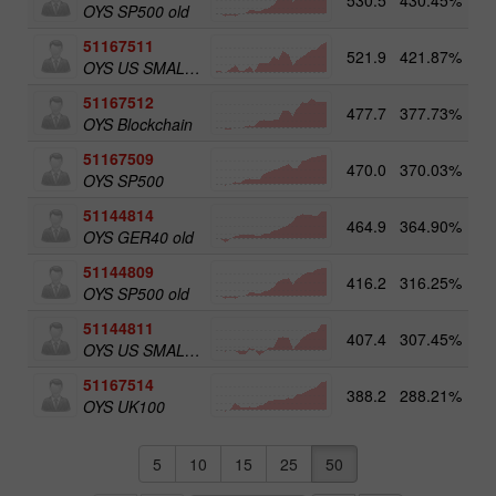
OYS SP500 old
51167511
521.9
421.87%
5
OYS US SMALL CAPS
51167512
477.7
377.73%
5
OYS Blockchain
51167509
470.0
370.03%
OYS SP500
51144814
464.9
364.90%
OYS GER40 old
51144809
416.2
316.25%
OYS SP500 old
51144811
407.4
307.45%
5
OYS US SMALL CAPS old
51167514
388.2
288.21%
5
OYS UK100
5
10
15
25
50