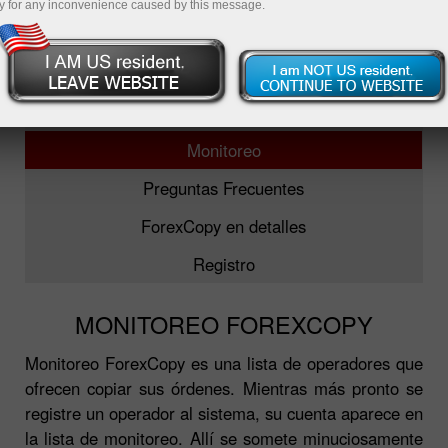
y for any inconvenience caused by this message.
ForexCopy
5 principales operadores
Monitoreo
Preguntas Frecuentes
ForexCopy en detalles
Registro
MONITOREO FOREXCOPY
Monitoreo ForexCopy es una lista de operadores que
ofrecen copiar sus órdenes. Mientras más pronto se
registre un operador al sistema, su cuenta aparece en
la lista de monitoreo. Allí se somete minuciosamente