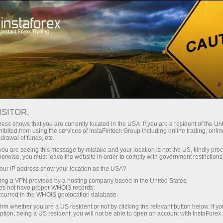
Para Inversionistas
Sistema ForexCopy
Monitoreo
FOREXCOPY MONITORING
ISITOR,
FROM INSTAFOREX
ess shows that you are currently located in the USA. If you are a resident of the Uni
ibited from using the services of InstaFintech Group including online trading, online
drawal of funds, etc.
k you are seeing this message by mistake and your location is not the US, kindly pro
herwise, you must leave the website in order to comply with government restrictions
Abra una cuenta de operaciones
ur IP address show your location as the USA?
sing a VPN provided by a hosting company based in the United States;
oes not have proper WHOIS records;
Abra una cuenta demo
occurred in the WHOIS geolocation database.
irm whether you are a US resident or not by clicking the relevant button below. If y
ption, being a US resident, you will not be able to open an account with InstaForex