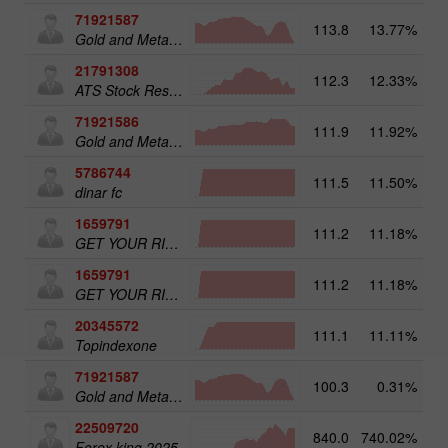
71921587
113.8
13.77%
15
Gold and Metals 50
21791308
112.3
12.33%
ATS Stock Resources
71921586
111.9
11.92%
Gold and Metals 25
5786744
111.5
11.50%
16
dinar fc
1659791
111.2
11.18%
31
GET YOUR RICHES ORG.1
1659791
111.2
11.18%
GET YOUR RICHES ORG.1
20345572
111.1
11.11%
20
Topindexone
71921587
100.3
0.31%
Gold and Metals 50
22509720
840.0
740.02%
4
Forex king 2025