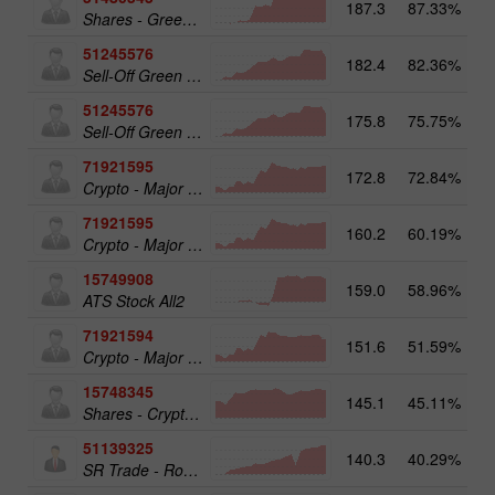
187.3
87.33%
Shares - Green Energy 25
51245576
182.4
82.36%
Sell-Off Green Energy 25
51245576
175.8
75.75%
19
Sell-Off Green Energy 25
71921595
172.8
72.84%
20
Crypto - Major crypto 50
71921595
160.2
60.19%
Crypto - Major crypto 50
15749908
159.0
58.96%
17
ATS Stock All2
71921594
151.6
51.59%
Crypto - Major crypto 25
15748345
145.1
45.11%
Shares - Crypto 50
51139325
140.3
40.29%
13
SR Trade - RoboTRADE24