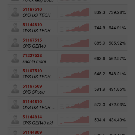
51167510
839.3
739.28%
5
OYS US TECH
51144810
744.9
644.91%
4
OYS US TECH old
51167515
685.9
585.92%
5
OYS GER40
71227538
662.6
562.57%
3
sachin more
51167510
648.2
548.21%
OYS US TECH
51167509
591.9
491.85%
5
OYS SP500
51144810
572.0
472.03%
OYS US TECH old
51144814
534.4
434.40%
5
OYS GER40 old
51144809
530.5
430.45%
5