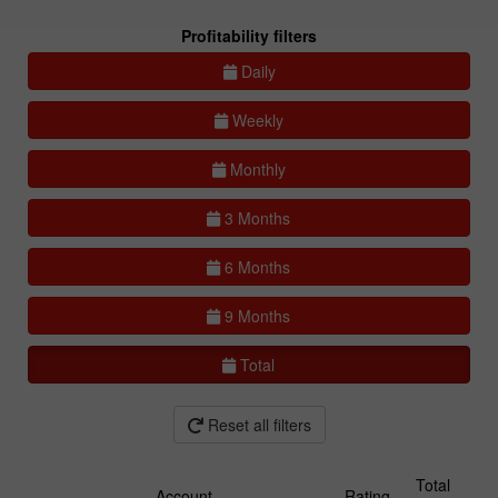
Profitability filters
Daily
Weekly
Monthly
3 Months
6 Months
9 Months
Total
Reset all filters
Total
Account
Rating