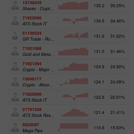
15748345
135.2
35.25%
19
Shares - Crypto 50
71925090
134.5
34.46%
ATS Stock IT
51139324
131.6
31.62%
12
GR Trade - RoboTRADE24
71921586
131.5
31.46%
17
Gold and Metals 25
71921594
124.9
24.92%
16
Crypto - Major crypto 25
15848117
124.1
24.08%
15
Crypto - Altcoins 25
71925090
122.6
22.61%
14
ATS Stock IT
21791308
121.4
21.41%
13
ATS Stock Resources
5825097
115.6
15.63%
19
Mega Pips