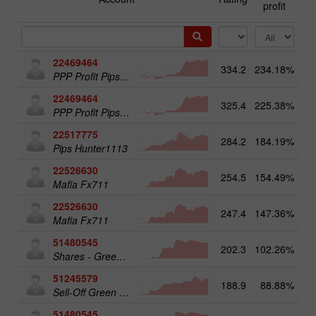
profit
22469464
334.2
234.18%
13
PPP Profit Pips Plus
22469464
325.4
225.38%
PPP Profit Pips Plus
22517775
284.2
184.19%
14
Pips Hunter1113
22526630
254.5
154.49%
Mafia Fx711
22526630
247.4
147.36%
14
Mafia Fx711
51480545
202.3
102.26%
19
Shares - Green Energy 25
51245579
188.9
88.88%
20
Sell-Off Green Energy 50
51480545