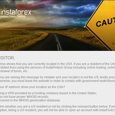
Para Inversionistas
Sistema PAMM
PAMM traders
ISITOR,
Sistema de cuentas
ess shows that you are currently located in the USA. If you are a resident of the Uni
ibited from using the services of InstaFintech Group including online trading, online
PAMM para
drawal of funds, etc.
k you are seeing this message by mistake and your location is not the US, kindly pro
operadores
herwise, you must leave the website in order to comply with government restrictions
ur IP address show your location as the USA?
sing a VPN provided by a hosting company based in the United States;
El Sistema de cuentas PAMM que ofrece la
oes not have proper WHOIS records;
compañía InstaForex es la mejor manera de
occurred in the WHOIS geolocation database.
atraer inversiones a su cuenta de operaciones.
irm whether you are a US resident or not by clicking the relevant button below. If y
Si usted desea atraer inversiones a su cuenta
ption, being a US resident, you will not be able to open an account with InstaForex