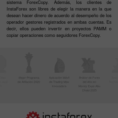
sistema ForexCopy. Además, los clientes de
InstaForex son libres de elegir la manera en la que
desean hacer dinero de acuerdo al desempeño de los
operador gestores registrados en ambas cuentas. Es
decir, ellos pueden invertir en proyectos PAMM o
copiar operaciones como seguidores ForexCopy.
r Más
Mejor Programa
Aplicación Móvil
Bróker de Forex
Best
n Asia
de Afiliación 2020
de Trading Más
del Año en
Techno
20
Innovadora
Money Expo Abu
Dhabi 2025