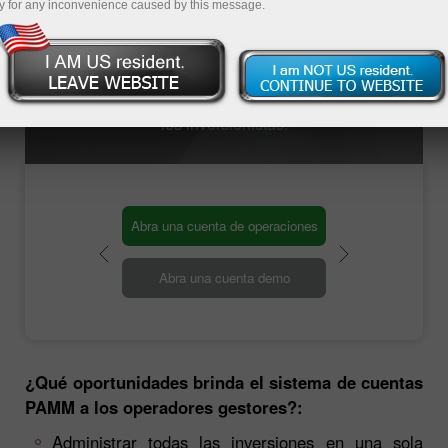
de operaciones, el sistema PAMM de
y for any inconvenience caused by this message.
InstaForex hará que su búsqueda de
inversiones sea rápida y conveniente. Después
de
registrarse al sistema PAMM
con un
operador gestor, su cuenta será añadida a la
lista de monitoreo haciéndola visible para todos
los inversionistas.
Abra una cuenta de operaciones
Abra una cuenta demo
¿Qué oportunidades brinda el sistema de cuentas
PAMM a los operadores gestores?:
Administrar todas las inversiones en una sola