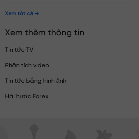
Xem tất cả
Xem thêm thông tin
Tin tức TV
Phân tích video
Tin tức bằng hình ảnh
Hài hước Forex