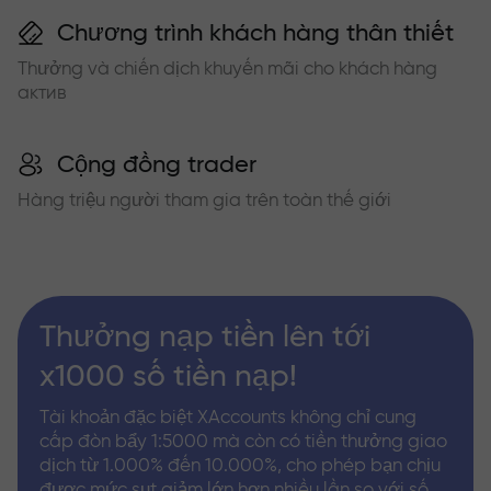
Chương trình khách hàng thân thiết
Thưởng và chiến dịch khuyến mãi cho khách hàng
актив
Cộng đồng trader
Hàng triệu người tham gia trên toàn thế giới
Thưởng nạp tiền lên tới
x1000 số tiền nạp!
Tài khoản đặc biệt XAccounts không chỉ cung
cấp đòn bẩy 1:5000 mà còn có tiền thưởng giao
dịch từ 1.000% đến 10.000%, cho phép bạn chịu
được mức sụt giảm lớn hơn nhiều lần so với số