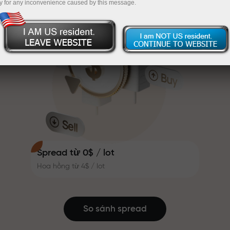
y for any inconvenience caused by this message.
thưởng giúp giao dịch hấp dẫn
InstaForex
Nạp $333 — chọn quà trị giá lên tới $1,500
hơn. Mỗi khách hàng InstaForex có
thể nhận thưởng lên tới 30% tiền
nạp và tận dụng các chương trình
Giao dịch không rủi ro — chúng tôi
khuyến mãi và ưu đãi đặc biệt
đảm bảo lợi nhuận của bạn
khác.
Tốc độ trên đường đua và tốc độ
Thưởng lên tới X1000 — hệ số nhân
giao dịch có cùng giá trị. Aleš
lớn nhất trên thị trường
Loprais mang tinh thần quyết tâm
và kỷ luật vào thế giới giao dịch,
với vai trò đối tác truyền cảm hứng
giúp khách hàng đạt được những
Spread từ 0$ / lot
mục tiêu tham vọng.
Hoa hồng từ 4$ / lot
Chúng tôi tặng quà thật, không
phải bonus hay mã khuyến mãi.
Mỗi khách hàng InstaForex có thể
So sánh spread
nhận iPhone, MacBook hoặc
chuyến du lịch mơ ước chỉ với một