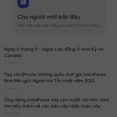
Cho người mới bắt đầu
Mọi thứ bạn cần để giao dịch thành công
Ngày 6 tháng 9 - Ngày Lao động ở Hoa Kỳ và
Canada
29.08.2022
Tạp chí IIM của Vương quốc Anh gọi InstaForex
Nhà Môi giới Ngoại hối Tốt nhất năm 2022
25.08.2022
Ứng dụng InstaForex nay còn tuyệt vời hơn nữa:
tìm hiểu thêm về các bản cập nhật toàn cầu
19.07.2022