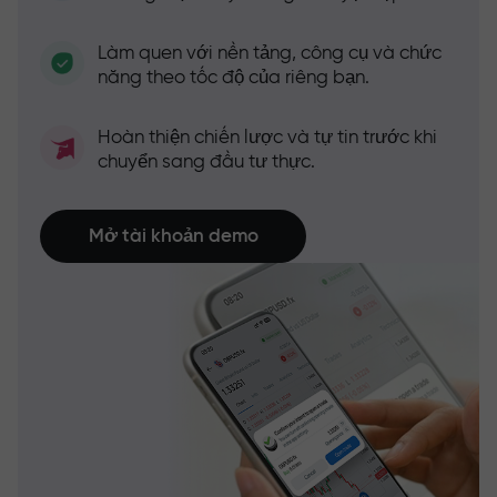
Làm quen với nền tảng, công cụ và chức
năng theo tốc độ của riêng bạn.
Hoàn thiện chiến lược và tự tin trước khi
chuyển sang đầu tư thực.
Mở tài khoản demo