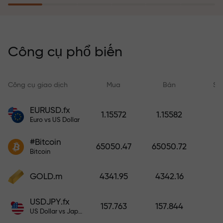
lần nạp tiền.
Chương trình bảo hiểm rủi ro sẽ
hoàn trả thua lỗ và đảm bảo nhân
Công cụ phổ biến
ba lợi nhuận trong vòng 6 tháng.
Giao dịch an tâm — vốn của bạn
được bảo vệ!
Công cụ giao dịch
Mua
Bán
Sp
EURUSD.fx
1.15572
1.15582
Euro vs US Dollar
Nạp tiền và nhận thưởng gấp
1.000 lần số tiền nạp. X1000 không
#Bitcoin
65050.47
65050.72
phải lỗi đánh máy. Số tiền nạp
Bitcoin
càng lớn, hệ số nhân càng cao.
GOLD.m
4341.95
4342.16
USDJPY.fx
157.763
157.844
US Dollar vs Japanese Yen