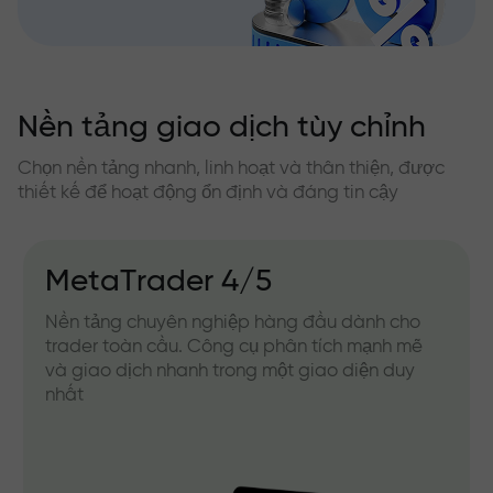
Nền tảng giao dịch tùy chỉnh
Chọn nền tảng nhanh, linh hoạt và thân thiện, được
thiết kế để hoạt động ổn định và đáng tin cậy
MetaTrader 4/5
Nền tảng chuyên nghiệp hàng đầu dành cho
trader toàn cầu. Công cụ phân tích mạnh mẽ
và giao dịch nhanh trong một giao diện duy
nhất