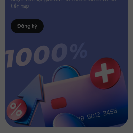
tiền nạp
Đăng ký