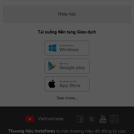
Hợp tác
Tải xuống Nền tảng Giao dịch
See more...
Vietnamese
Thương hiệu InstaForex
là một thương hiệu đã đăng ký của