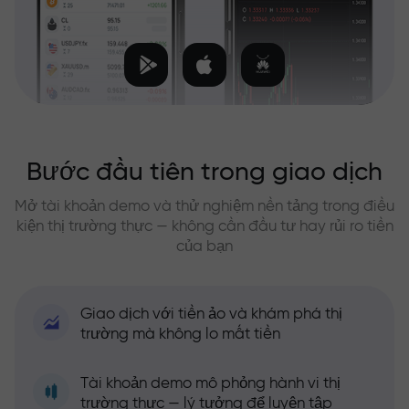
Bước đầu tiên trong giao dịch
Mở tài khoản demo và thử nghiệm nền tảng trong điều
kiện thị trường thực — không cần đầu tư hay rủi ro tiền
của bạn
Giao dịch với tiền ảo và khám phá thị
trường mà không lo mất tiền
Tài khoản demo mô phỏng hành vi thị
trường thực — lý tưởng để luyện tập