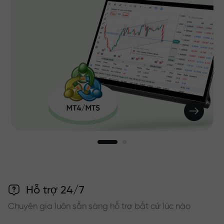
Hỗ trợ 24/7
Chuyên gia luôn sẵn sàng hỗ trợ bất cứ lúc nào