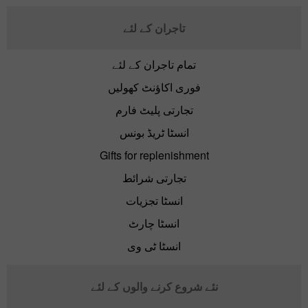
تاجران کے لئے
تمام تاجران کے لئے
فوری اکاؤنٹ کھولیں
تجارتی پلیٹ فارم
انسٹا ٹریڈ بونس
Gifts for replenishment
تجارتی شرائط
انسٹا تجزیات
انسٹا چارٹ
انسٹا ٹی وی
نئے شروع کرنے والوں کے لئے