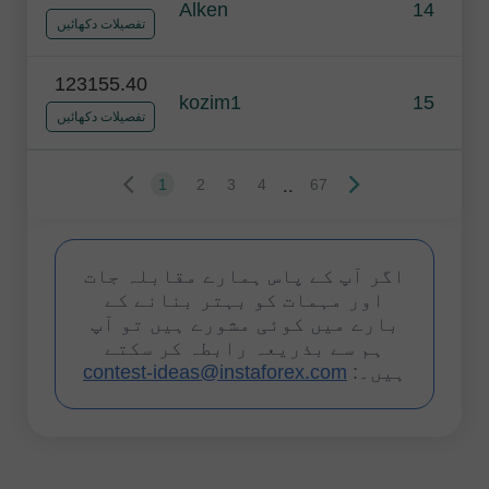
Alken
14
تفصیلات دکھائیں
123155.40
kozim1
15
تفصیلات دکھائیں
..
1
2
3
4
67
اگر آپ کے پاس ہمارے مقابلہ جات
اور مہمات کو بہتر بنانے کے
بارے میں کوئی مشورے ہیں تو آپ
ہم سے بذریعہ رابطہ کر سکتے
contest-ideas@instaforex.com
ہیں۔: