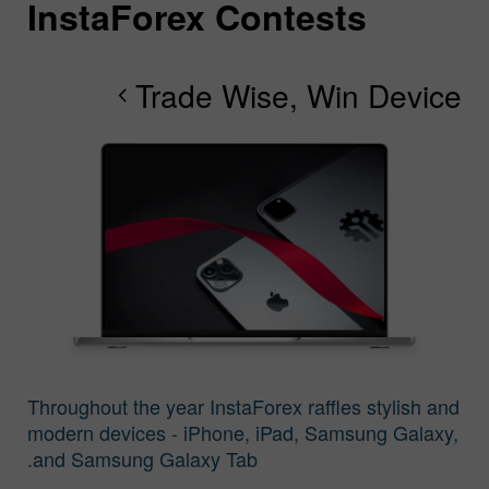
InstaForex Contests
I
I
I
I
I
I
I
Trade Wise, Win Device
chevron_right
chevron_right
Throughout the year InstaForex raffles stylish and
modern devices - iPhone, iPad, Samsung Galaxy,
and Samsung Galaxy Tab.