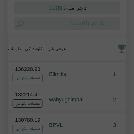
1003
تاجر ملے:
عرفی نام
اکاؤنٹ کی معلومات
136228.93
Ellmiks
1
تفصیلات دکھائیں
132214.41
wahyughimbal
2
تفصیلات دکھائیں
130780.19
BPVL
3
تفصیلات دکھائیں