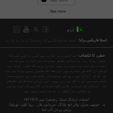
See more...
اردو
انسٹا فاریکس برانڈ
انسٹا فنٹیک گروپ کا رجسٹرڈ ٹریڈ مارک ہے
خطرے کا انکشاف:
تمام سرمایہ کاری میں کسی نہ کسی قسم کا
خطرہ ہوتا ہے۔ مالیاتی مشتق مصنوعات کی تجارت میں فائدہ
اٹھانے کی وجہ سے تیزی سے پیسہ ضائع ہونے کا خطرہ ہوتا ہے۔
آپ کو ان آلات کی تجارت میں اس وقت تک مشغول نہیں ہونا چاہئے
جب تک کہ آپ ان لین دین کی نوعیت کو مکمل طور پر نہیں سمجھ
لیتے جس میں آپ داخل ہو رہے ہیں، اور آپ کی نمائش کی حقیقی
حد۔ اس قسم کی سرمایہ کاری کچھ سرمایہ کاروں کے لیے موزوں
ہو سکتی ہے، لیکن یہ سب کے لیے نہیں ہیں۔
انسٹنٹ ٹریڈنگ لمیٹڈ، رجسٹرڈ نمبر 1811672
پتہ: چوتھی منزل، واٹر ایج بلڈنگ، میریڈیئن پلازہ، روڈ ٹاؤن، ٹورٹولا،
برٹش ورجن آئی لینڈ