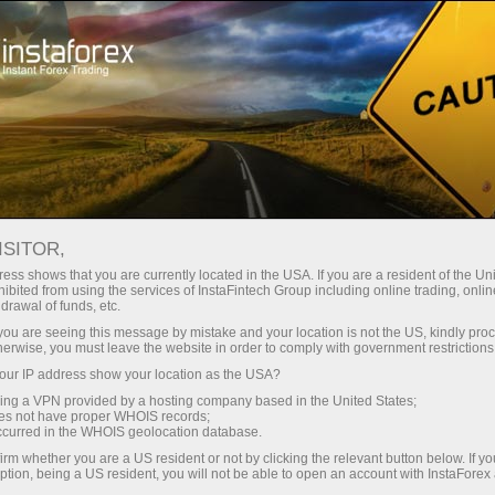
Great Race
Contests
Campaigns
ISITOR,
Great Race
ess shows that you are currently located in the USA. If you are a resident of the Uni
ibited from using the services of InstaFintech Group including online trading, online
drawal of funds, etc.
InstaForex Great Race is one of the most
k you are seeing this message by mistake and your location is not the US, kindly pro
popular contests among demo-accounts! It
herwise, you must leave the website in order to comply with government restrictions
includes four stages and the final with the prize
ur IP address show your location as the USA?
pool $55,000.
sing a VPN provided by a hosting company based in the United States;
oes not have proper WHOIS records;
occurred in the WHOIS geolocation database.
Register
irm whether you are a US resident or not by clicking the relevant button below. If y
ption, being a US resident, you will not be able to open an account with InstaForex