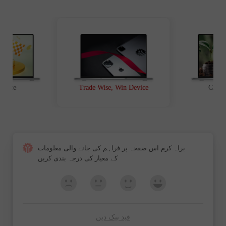
t Race
Trade Wise, Win Device
Chanc
براہ کرم اس صفحہ پر فراہم کی جانے والی معلومات
کے معیار کی درجہ بندی کریں
فید بیک دیں