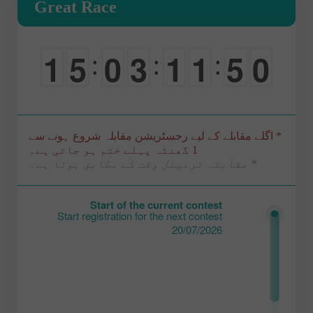
Great Race
1
5
0
3
1
1
4
9
:
:
:
0
0
-
0
0
0
5
0
* اگلے مقابلے کے لیے رجسٹریشن مقابلہ شروع ہونے سے
1 گھنٹہ پہلے ختم ہو جاتی ہے۔
* مقابلہ ٹرمینل وقت کے مطابق ہوتا ہے۔
Start of the current contest
Start registration for the next contest
20/07/2026