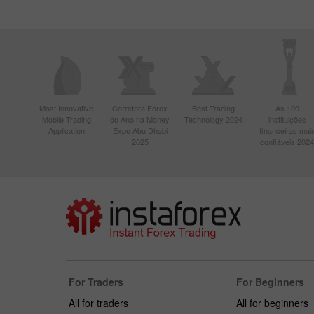
Most Innovative
Corretora Forex
Best Trading
As 100
Mobile Trading
do Ano na Money
Technology 2024
instituições
Application
Expo Abu Dhabi
financeiras mai
2025
confiáveis 2024
For Traders
For Beginners
All for traders
All for beginners