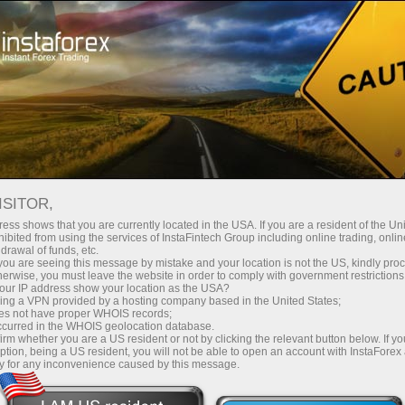
 instanânea da conta
Plataforma de negociação
ra Iniciantes
Para Investidores
Para Parceiros
Campa
5 PRINCIPAIS TRADERS
ISITOR,
ess shows that you are currently located in the USA. If you are a resident of the Uni
nco melhores contas para cópia de ordens no sistema Fore
ibited from using the services of InstaFintech Group including online trading, online
drawal of funds, etc.
stema PAMM.
k you are seeing this message by mistake and your location is not the US, kindly pro
herwise, you must leave the website in order to comply with government restrictions
ur IP address show your location as the USA?
sing a VPN provided by a hosting company based in the United States;
oes not have proper WHOIS records;
ndo os
Quer ter
?
Não 
lucros
occurred in the WHOIS geolocation database.
irm whether you are a US resident or not by clicking the relevant button below. If y
meiros
por 
ption, being a US resident, you will not be able to open an account with InstaForex
y for any inconvenience caused by this message.
no
ssos
com
ex?