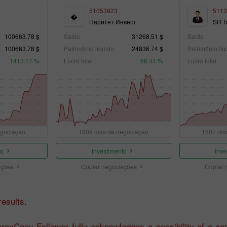
51053923
5113
�
Паритет Инвест
SR T
100663.78 $
Saldo
31268.51 $
Saldo
100663.78 $
Patrimônio líquido
24836.74 $
Patrimônio líq
1413.17 %
Lucro total
66.41 %
Lucro total
egociação
1809 dias de negociação
1507 dia
to
Investimento
Inve
ações
Copiar negociações
Copiar 
esults.
exCopy Follower fully acknowledges a possibility of a com