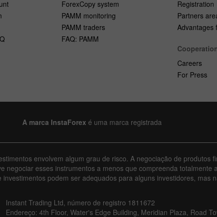
unt
ForexCopy system
Registration
n
PAMM monitoring
Partners are
PAMM traders
Advantages fo
AQ
FAQ: PAMM
Cooperatio
Careers
For Press
A marca InstaForex
é uma marca registrada
vestimentos envolvem algum grau de risco. A negociação de produtos fi
ve negociar esses instrumentos a menos que compreenda totalmente 
e investimentos podem ser adequados para alguns investidores, mas n
Instant Trading Ltd, número de registro 1811672
Endereço: 4th Floor, Water's Edge Building, Meridian Plaza, Road Town