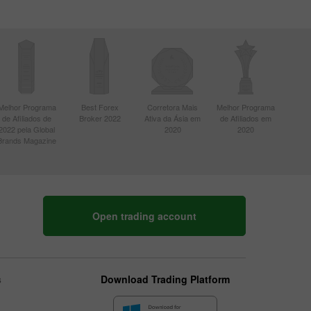
Melhor Programa
Best Forex
Corretora Mais
Melhor Programa
de Afiliados de
Broker 2022
Ativa da Ásia em
de Afiliados em
2022 pela Global
2020
2020
Brands Magazine
Open trading account
s
Download Trading Platform