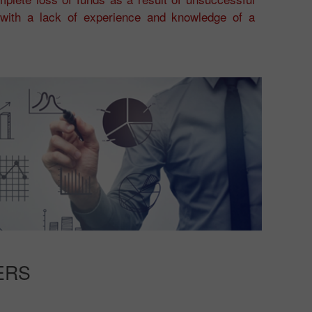
 with a lack of experience and knowledge of a
ERS