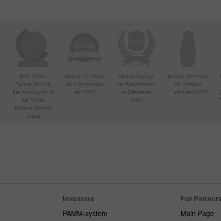
Best Forex
Melhor corretora
Melhor Serviço
Melhor Corretora
Broker 2023 at
de criptomoeda
de Atendimento
da América
s
the conclusion of
em 2022
ao Cliente em
Latina em 2022
the Forex
2022
Traders Summit
Dubai
Investors
For Partner
PAMM-system
Main Page