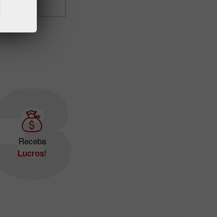
Receba
!
Lucros