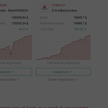
9325
51360127
rade - RoboTRADE24
D-fx-toBaryCenters
136939.84 $
Saldo
76839.7 $
uido
135542.24 $
Patrimônio líquido
76688.7 $
40.3 %
Lucro total
224.33 %
s de negociação
1366 dias de negociação
stimento
Investimento
negociações
Copiar negociações
plete loss of funds as a result of unsuccessful