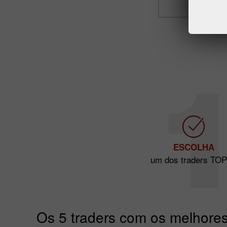
ESCOLHA
um dos traders TOP
Os 5 traders com os melhores