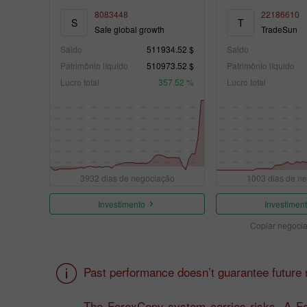
8083448
22186610
S
T
Safe global growth
TradeSun
Saldo
511934.52 $
Saldo
Patrimônio líquido
510973.52 $
Patrimônio líquido
Lucro total
357.52 %
Lucro total
3932 dias de negociação
1003 dias de n
Investimento
Investimen
Copiar negoci
Past performance doesn’t guarantee future r
The ForexCopy system carries risks. A For