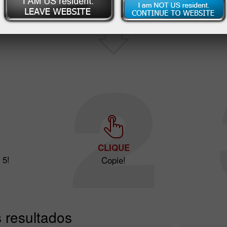
CLIQUE
 5!
Copie!
 resultados