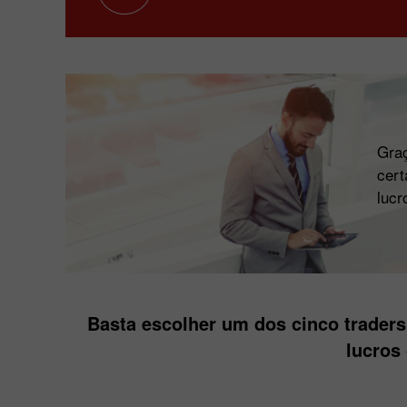
Graç
cert
lucr
Basta escolher um dos cinco trader
lucros