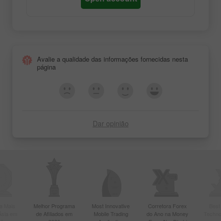
Avalie a qualidade das informações fornecidas nesta
página
Dar opinião
a Mais
Melhor Programa
Most Innovative
Corretora Forex
Best
Ásia em
de Afiliados em
Mobile Trading
do Ano na Money
Techno