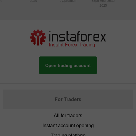
20
2020
Application
Expo Abu Dhabi
2025
Open trading account
For Traders
All for traders
Instant account opening
Trading platform