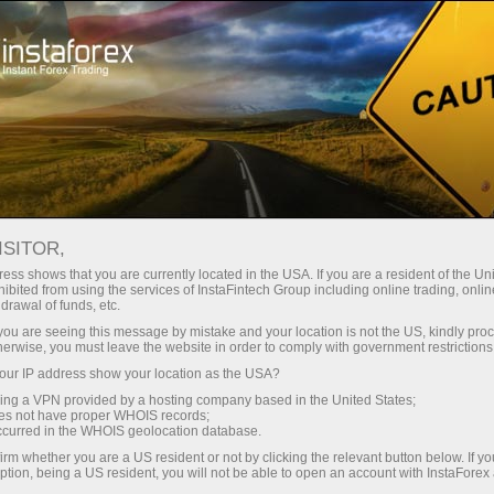
Para Iniciantes
Perguntas e Respostas
ISITOR,
Do you have any
ess shows that you are currently located in the USA. If you are a resident of the Uni
ibited from using the services of InstaFintech Group including online trading, online
drawal of funds, etc.
questions?
k you are seeing this message by mistake and your location is not the US, kindly pro
herwise, you must leave the website in order to comply with government restrictions
ur IP address show your location as the USA?
We have the answers. We created this section
with the most frequently asked questions about
sing a VPN provided by a hosting company based in the United States;
oes not have proper WHOIS records;
the affiliate program, trading conditions, the
occurred in the WHOIS geolocation database.
PAMM system, registration, verification, and
irm whether you are a US resident or not by clicking the relevant button below. If y
other issues.
ption, being a US resident, you will not be able to open an account with InstaForex