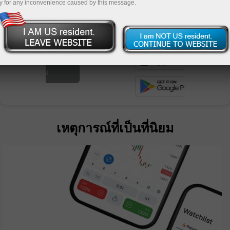
y for any inconvenience caused by this message.
ย
เหตุการณ์ที่เป็นที่นิยม