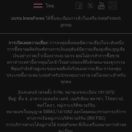
ไทย
แบรน InstaForex
ได้ขึ้นทะเบียนการค้าในเครือ InstaFintech
group
การเปิดเผยความเสี่ยง:
การลงทุนทั้งหมดมีความเสี่ยงในระดับหนึ่ง
การซื้อขายผลิตภัณฑ์ทางการเงินอนุพันธ์มีความเสี่ยงสูงที่จะสูญเสีย
เงินอย่างรวดเร็วเนื่องจากเลเวอเรจ คุณไม่ควรทำการซื้อขาย
ตราสารเหล่านี้หากคุณไม่เข้าใจอย่างถ่องแท้ถึงลักษณะของธุรกรรม
ที่คุณกำลังทำอยู่และขอบเขตที่แท้จริงของความเสี่ยง การลงทุน
ประเภทนี้อาจเหมาะสมสำหรับนักลงทุนบางราย แต่ไม่เหมาะสำหรับ
ทุกคน
อินสแตนท์ เทรดดิ้ง จำกัด, หมายเลขทะเบียน 1811672
ที่อยู่: ชั้น 4, อาคารวอเตอร์ส เอดจ์, เมอริเดียน พลาซ่า, โร้ดทาวน์,
ทอร์โตลา, หมู่เกาะบริติชเวอร์จิน
หมายเลขใบอนุญาต SIBA/L/14/1082 ออกโดยคณะกรรมการบริการ
ทางการเงินหมู่เกาะบริติชเวอร์จิน (BVI FSC)
การบริการต่างๆได้อยู่ภายใต้ InstaForex ที่เป็นเครื่องหมายการค้าจด
ทะเบียน.