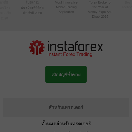
์ที่มี
โปรแกรม
Most Innovative
Forex Broker of
Best
Mobile Trading
the Year at
Techno
ื่อนไหว
พันธมิตรที่ดีที่สุด
Application
Money Expo Abu
ในเอเชีย
ประจำปี 2020
Dhabi 2025
 2020
เปิดบัญชีซื้อขาย
สำหรับเทรดเดอร์
ทั้งหมดสำหรับเทรดเดอร์