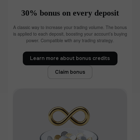
30% bonus on every deposit
A classic way to increase your trading volume. The bonus
is applied to each deposit, boosting your account’s buying
power. Compatible with any trading strategy.
Learn more about bonus credits
Claim bonus