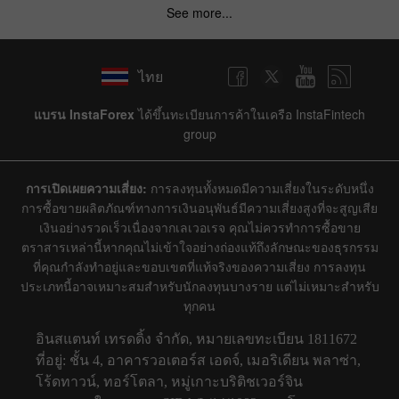
See more...
ไทย
แบรน InstaForex
ได้ขึ้นทะเบียนการค้าในเครือ InstaFintech
group
การเปิดเผยความเสี่ยง:
การลงทุนทั้งหมดมีความเสี่ยงในระดับหนึ่ง
การซื้อขายผลิตภัณฑ์ทางการเงินอนุพันธ์มีความเสี่ยงสูงที่จะสูญเสีย
เงินอย่างรวดเร็วเนื่องจากเลเวอเรจ คุณไม่ควรทำการซื้อขาย
ตราสารเหล่านี้หากคุณไม่เข้าใจอย่างถ่องแท้ถึงลักษณะของธุรกรรม
ที่คุณกำลังทำอยู่และขอบเขตที่แท้จริงของความเสี่ยง การลงทุน
ประเภทนี้อาจเหมาะสมสำหรับนักลงทุนบางราย แต่ไม่เหมาะสำหรับ
ทุกคน
อินสแตนท์ เทรดดิ้ง จำกัด, หมายเลขทะเบียน 1811672
ที่อยู่: ชั้น 4, อาคารวอเตอร์ส เอดจ์, เมอริเดียน พลาซ่า,
โร้ดทาวน์, ทอร์โตลา, หมู่เกาะบริติชเวอร์จิน