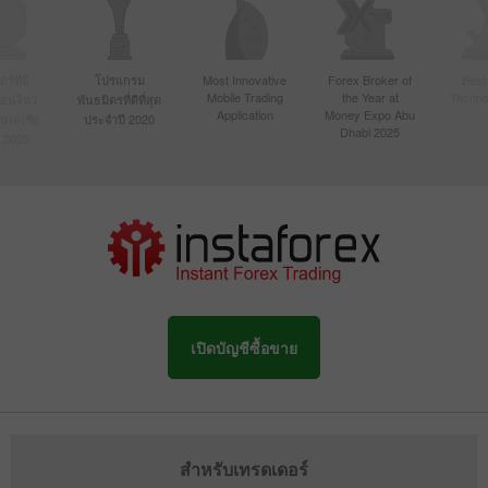
์ที่มี
โปรแกรม
Most Innovative
Forex Broker of
Best
Mobile Trading
the Year at
Techno
ื่อนไหว
พันธมิตรที่ดีที่สุด
Application
Money Expo Abu
ในเอเชีย
ประจำปี 2020
Dhabi 2025
 2020
เปิดบัญชีซื้อขาย
สำหรับเทรดเดอร์