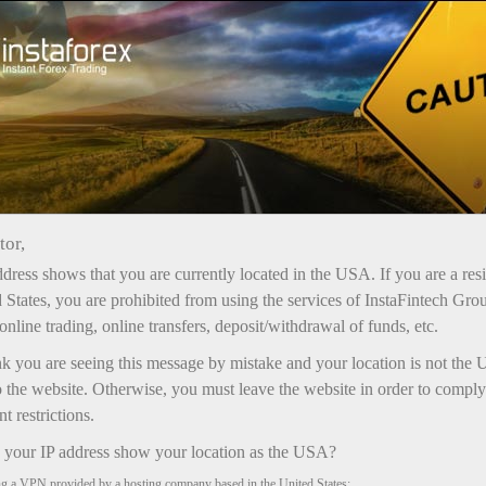
Promotions
Bonuses
tor,
InstaForex bonuses
dress shows that you are currently located in the USA. If you are a res
Bonuses differ by maximum amount, conditions for
 States, you are prohibited from using the services of InstaFintech Gro
crediting to the account, and permitted use in
online trading, online transfers, deposit/withdrawal of funds, etc.
trading.
nk you are seeing this message by mistake and your location is not the 
Profits generated from trading with any bonus may
 the website. Otherwise, you must leave the website in order to comply
be withdrawn from the account without restrictions.
 restrictions.
your IP address show your location as the USA?
ng a VPN provided by a hosting company based in the United States;