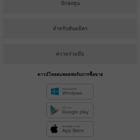
นักลงทุน
สำหรับพันธมิตร
ความร่วมมือ
ดาวน์โหลดแพลตฟอร์มการซื้อขาย