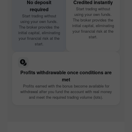
No deposit
Credited instantly
required
Start trading without
using your own funds.
Start trading without
The broker provides the
using your own funds.
initial capital, eliminating
The broker provides the
your financial risk at the
initial capital, eliminating
start.
your financial risk at the
start.
Profits withdrawable once conditions are
met
Profits earned with the bonus become available for
withdrawal after you fund the account with real money
and meet the required trading volume (lots).