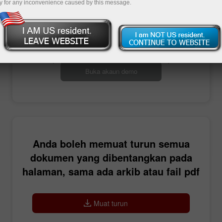
y for any inconvenience caused by this message.
Buka akaun perdagangan
Buka akaun demo
Anda boleh memuat turun semua
dokumen yang dibentangkan pada
halaman, sama ada arkib atau fail pdf
Muat turun