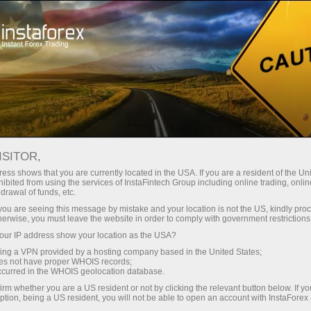
Mengenai InstaForex
Dokumen penting
ISITOR,
Dokumen penting
ess shows that you are currently located in the USA. If you are a resident of the Uni
ibited from using the services of InstaFintech Group including online trading, online
drawal of funds, etc.
Pada halaman ini, anda boleh mendapatkan
k you are seeing this message by mistake and your location is not the US, kindly pro
dokumen-dokumen asas yang berkaitan
herwise, you must leave the website in order to comply with government restrictions
diantara InstaForex dan pelanggannya. Kami
ur IP address show your location as the USA?
amat menggalakkan anda untuk meneliti
sing a VPN provided by a hosting company based in the United States;
kesemua dokumen dengan teliti. Dokumen-
oes not have proper WHOIS records;
occurred in the WHOIS geolocation database.
dokumen ini memberikan gambaran yang jelas
mengenai skop aktiviti, hak, dan kewajiban
irm whether you are a US resident or not by clicking the relevant button below. If y
ption, being a US resident, you will not be able to open an account with InstaForex
broker dan pelanggan.