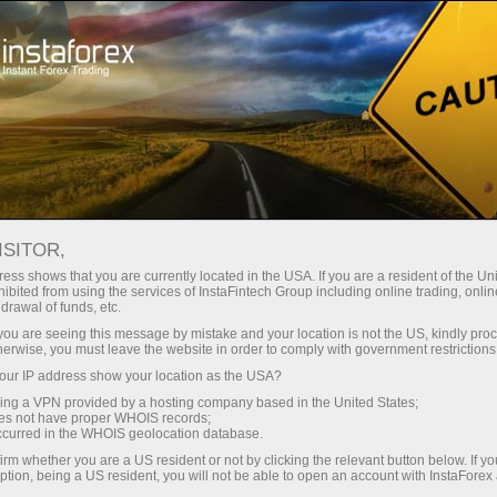
Mengenai InstaForex
Anugerah
ISITOR,
Senarai anugerah
ess shows that you are currently located in the USA. If you are a resident of the Uni
ibited from using the services of InstaFintech Group including online trading, online
InstaForex
drawal of funds, etc.
k you are seeing this message by mistake and your location is not the US, kindly pro
herwise, you must leave the website in order to comply with government restrictions
InstaForex adalah salah satu jenama forex
ur IP address show your location as the USA?
global yang terkemuka. Syarikat di sebalik
sing a VPN provided by a hosting company based in the United States;
jenama InstaForex mempunyai kedudukan
oes not have proper WHOIS records;
kompetitif yang kuat dalam semua segmen
occurred in the WHOIS geolocation database.
utama. Kumpulan syarikat ini telah menerima
irm whether you are a US resident or not by clicking the relevant button below. If y
ption, being a US resident, you will not be able to open an account with InstaForex
pelbagai anugerah berprestij dari majalah