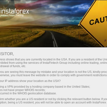
О компании
Награды
ISITOR,
Стена наград
ess shows that you are currently located in the USA. If you are a resident of the Uni
ibited from using the services of InstaFintech Group including online trading, online
компании
drawal of funds, etc.
k you are seeing this message by mistake and your location is not the US, kindly pro
ИнстаФорекс
herwise, you must leave the website in order to comply with government restrictions
ur IP address show your location as the USA?
sing a VPN provided by a hosting company based in the United States;
ИнстаФорекс - один из ведущих мировых
oes not have proper WHOIS records;
брендов на рынке Форекс. Компании,
occurred in the WHOIS geolocation database.
стоящие за брендом ИнстаФорекс имеют
irm whether you are a US resident or not by clicking the relevant button below. If y
устойчивую конкурентную позицию во всех
ption, being a US resident, you will not be able to open an account with InstaForex