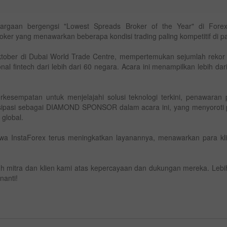
hargaan bergengsi "Lowest Spreads Broker of the Year" di Fore
ker yang menawarkan beberapa kondisi trading paling kompetitif di pa
tober di Dubai World Trade Centre, mempertemukan sejumlah rekor 
onal fintech dari lebih dari 60 negara. Acara ini menampilkan lebih da
rkesempatan untuk menjelajahi solusi teknologi terkini, penawaran
tisipasi sebagai DIAMOND SPONSOR dalam acara ini, yang menyoroti 
global.
hwa InstaForex terus meningkatkan layanannya, menawarkan para kl
uh mitra dan klien kami atas kepercayaan dan dukungan mereka. Lebi
nanti!