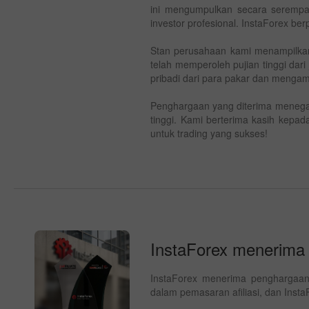
ini mengumpulkan secara serempak 
investor profesional. InstaForex ber
Stan perusahaan kami menampilkan s
telah memperoleh pujian tinggi dari
pribadi dari para pakar dan menga
Penghargaan yang diterima menegas
tinggi. Kami berterima kasih kepa
untuk trading yang sukses!
InstaForex menerima
InstaForex menerima penghargaan 
dalam pemasaran afiliasi, dan Ins