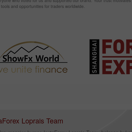
eryone who voted for us and supported our brand. Your trust motivates
ools and opportunities for traders worldwide.
staForex Loprais Team