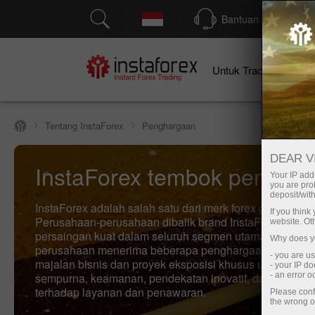
Bantuan
Untuk Traders
U
Tentang InstaForex
Penghargaan
DEAR V
InstaForex tembok pengak
Your IP addr
you are proh
deposit/with
InstaForex adalah salah satu dari merk forex global ter
If you thin
Perusahaan-perusahaan dibalik brand InstaForex memili
website. Ot
persaingan kuat dalam seluruh segmen utama. Kelomp
Why does yo
perusahaan menerima beberapa penghargaan bergengsi
- you are u
majalan bisnis dan proyek eksposisi khusus untuk kuali
- your IP d
sempurna, keamanan, pendekatan inovatif, dan pilihan 
- an error 
terhadap layanan dan penawaran.
Please conf
the wrong o