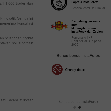
Loprais InstaForex
ari 1.000 trader dan
Peserta resmi Reli Dakar
 inovatif. Semua ini
Bergabung bersama
k menerima konsultasi
kami -
Menang bersama
InstaForex dan Zvolen!
Pemenang IIHF
an pelanggan tingkat
Continental Cup pada
takan solusi terbaik
2005
Bonus-bonus InstaForex
Bonus 30%
Chancy deposit
Bonus InstaForex Club
 satu acara terbesar
Semua bonus InstaForex