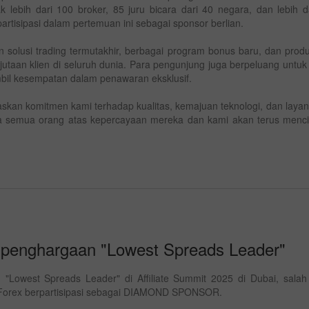
lebih dari 100 broker, 85 juru bicara dari 40 negara, dan lebih d
partisipasi dalam pertemuan ini sebagai sponsor berlian.
olusi trading termutakhir, berbagai program bonus baru, dan produk
 jutaan klien di seluruh dunia. Para pengunjung juga berpeluang untu
mbil kesempatan dalam penawaran eksklusif.
kan komitmen kami terhadap kualitas, kemajuan teknologi, dan layan
da semua orang atas kepercayaan mereka dan kami akan terus mencip
Bonus 30%
Chancy deposit
Bonus InstaForex Club
 penghargaan "Lowest Spreads Leader"
"Lowest Spreads Leader" di Affiliate Summit 2025 di Dubai, salah
taForex berpartisipasi sebagai DIAMOND SPONSOR.