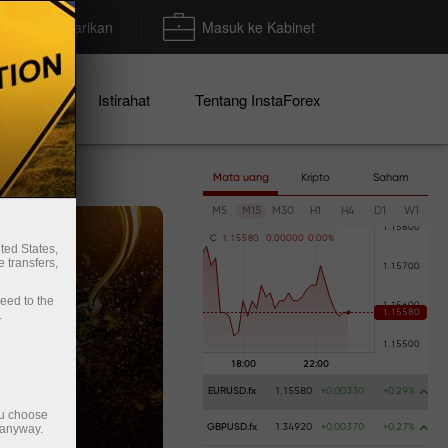
Deposit/Penarikan
Masuk ke Kabinet
mo
Istirahat
Tentang InstaForex
Mata uang
Kripto
Saham
M5
M15
M30
H1
H4
D1
W1
C
1
.
1
5
5
8
0
0
.
0
0
0
0
0
0
.
0
0
%
ted States,
 transfers,
ceed to the
.
EURUSD.fx
1.15580
+0.00330
+0.29%
ou choose
 anyway.
GBPUSD.fx
1.34920
+0.00370
+0.27%