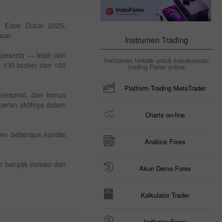
x Expo Dubai 2025,
sar.
Instrumen Trading
peserta — lebih dari
Instrumen terbaik untuk kesuksesan
ri 130 broker dan 150
trading Forex online
Platform Trading MetaTrader
 personal, dan bonus
peran aktifnya dalam
Charts on-line
ien beberapa kondisi
Analisis Forex
h banyak inovasi dan
Akun Demo Forex
Kalkulator Trader
Indikator Forex