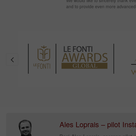
We would like to sincerely thank ev
and to provide even more advanced t
Ales Loprais – pilot In