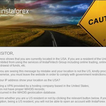
Pembukaan akun instan
Platform Trading
ntuk Pemula
Untuk Investor
Untuk Mitra
Pro
ISITOR,
uan
ess shows that you are currently located in the USA. If you are a resident of the Uni
ibited from using the services of InstaFintech Group including online trading, online
drawal of funds, etc.
kemuka.
k you are seeing this message by mistake and your location is not the US, kindly pro
ki posisi
herwise, you must leave the website in order to comply with government restrictions
ok
ur IP address show your location as the USA?
 dari
sing a VPN provided by a hosting company based in the United States;
tas
oes not have proper WHOIS records;
luas
occurred in the WHOIS geolocation database.
irm whether you are a US resident or not by clicking the relevant button below. If y
ption, being a US resident, you will not be able to open an account with InstaForex