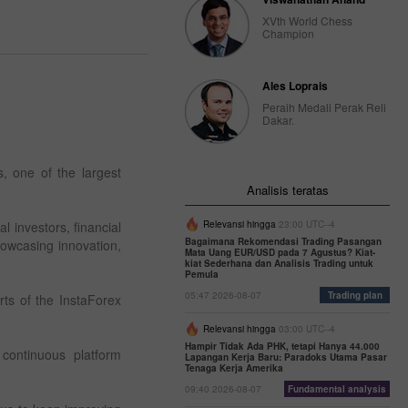
XVth World Chess
Champion
Ales Loprais
Peraih Medali Perak Reli
Dakar.
, one of the largest
Analisis teratas
l investors, financial
Relevansi hingga
23:00 UTC--4
Bagaimana Rekomendasi Trading Pasangan
owcasing innovation,
Mata Uang EUR/USD pada 7 Agustus? Kiat-
kiat Sederhana dan Analisis Trading untuk
Pemula
05:47 2026-08-07
Trading plan
orts of the InstaForex
Relevansi hingga
03:00 UTC--4
Hampir Tidak Ada PHK, tetapi Hanya 44.000
 continuous platform
Lapangan Kerja Baru: Paradoks Utama Pasar
Tenaga Kerja Amerika
09:40 2026-08-07
Fundamental analysis