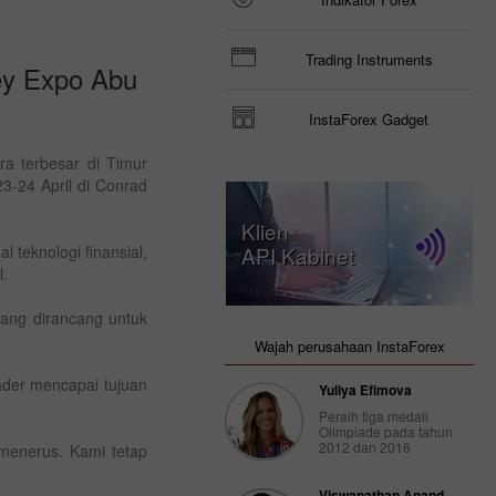
Trading Instruments
ney Expo Abu
InstaForex Gadget
ra terbesar di Timur
3-24 April di Conrad
Klien
 teknologi finansial,
API Kabinet
l.
yang dirancang untuk
Wajah perusahaan InstaForex
ader mencapai tujuan
Yuliya Efimova
Peraih tiga medali
Olimpiade pada tahun
2012 dan 2016
menerus. Kami tetap
Viswanathan Anand