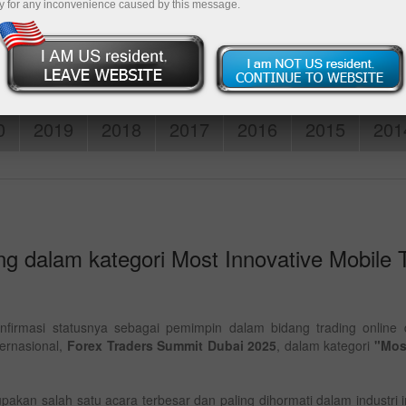
y for any inconvenience caused by this message.
Deposit
0
2019
2018
2017
2016
2015
201
g dalam kategori Most Innovative Mobile 
gonfirmasi statusnya sebagai pemimpin dalam bidang trading onlin
ernasional,
Forex Traders Summit Dubai 2025
, dalam kategori
"Mos
akan salah satu acara terbesar dan paling dihormati dalam industri 