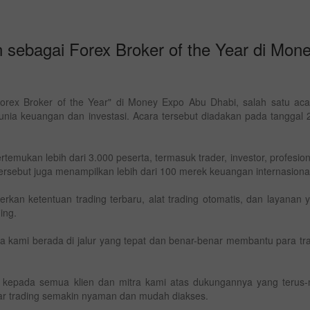
n sebagai Forex Broker of the Year di Mo
orex Broker of the Year" di Money Expo Abu Dhabi, salah satu aca
nia keuangan dan investasi. Acara tersebut diadakan pada tanggal 2
mukan lebih dari 3.000 peserta, termasuk trader, investor, profesional
 tersebut juga menampilkan lebih dari 100 merek keuangan internasiona
kan ketentuan trading terbaru, alat trading otomatis, dan layanan 
ing.
kami berada di jalur yang tepat dan benar-benar membantu para tr
h kepada semua klien dan mitra kami atas dukungannya yang terus-
r trading semakin nyaman dan mudah diakses.