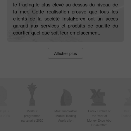
le trading le plus élevé au-dessus du niveau de
la mer. Cette réalisation prouve que tous les
clients de la société InstaForex ont un accès
garanti aux services et produits de qualité du
courtier quel que soit leur emplacement.
Afficher plus
le plus
Meilleur
Most Innovative
Forex Broker of
Best
sie 2020
programme
Mobile Trading
the Year at
Techno
partenaire 2020
Application
Money Expo Abu
Dhabi 2025