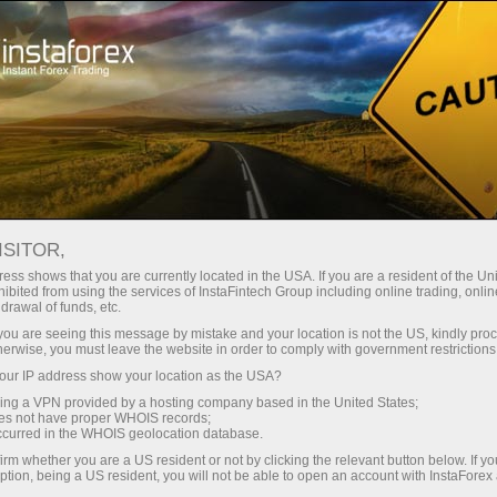
À propos de la société InstaForex
Récompenses
ISITOR,
Mur de récompenses
ess shows that you are currently located in the USA. If you are a resident of the Uni
ibited from using the services of InstaFintech Group including online trading, online
d'InstaForex
drawal of funds, etc.
k you are seeing this message by mistake and your location is not the US, kindly pro
herwise, you must leave the website in order to comply with government restrictions
InstaForex est l'une des principales marques
ur IP address show your location as the USA?
mondiales sur le marché Forex. Les sociétés à
sing a VPN provided by a hosting company based in the United States;
l'origine de la marque InstaForex ont une
oes not have proper WHOIS records;
position concurrentielle stable dans tous les
occurred in the WHOIS geolocation database.
segments clés. Le groupe de sociétés a reçu de
irm whether you are a US resident or not by clicking the relevant button below. If y
ption, being a US resident, you will not be able to open an account with InstaForex
nombreux prix prestigieux de magazines