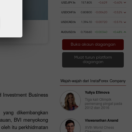
USDJPY.fx
157.805
-0.629
-0.40%
USDCHF.fx
0.80800
-0.00420
-0.52%
USDCAD.fx
1.39410
-0.00720
-0.51%
 wang
Pengeluaran wang
AUDUSD.fx
0.70660
+0.00340
+0.48%
Buka akaun dagangan
Muat turun platform
dagangan
Wajah-wajah dari InstaForex Company
Yuliya Efimova
nd Investment Business
Tiga kali Olimpik
pemenang pingat pada
2012 dan 2016
an yang dikembangkan
lauan, BVI menyokong
Viswanathan Anand
 oleh itu perkhidmatan
XVth World Chess
Champion