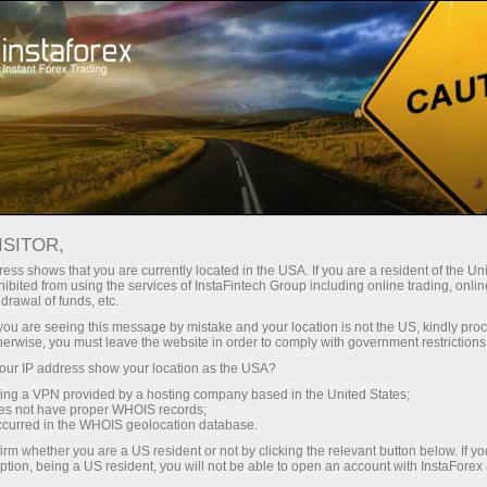
embukaan akaun segera
Platform dagangan
tuk Pedagang
Untuk Rakan
Untuk Pelabur
Kemp
Baru
Niaga
ISITOR,
ess shows that you are currently located in the USA. If you are a resident of the Uni
ibited from using the services of InstaFintech Group including online trading, online
drawal of funds, etc.
industri
k you are seeing this message by mistake and your location is not the US, kindly pro
empoh 1
herwise, you must leave the website in order to comply with government restrictions
nnya,
ur IP address show your location as the USA?
sing a VPN provided by a hosting company based in the United States;
tuhi tahap
oes not have proper WHOIS records;
occurred in the WHOIS geolocation database.
tertentu.
irm whether you are a US resident or not by clicking the relevant button below. If y
ption, being a US resident, you will not be able to open an account with InstaForex
kan niaga