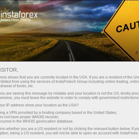
Промоакции
Конкурсы
Девайсы в подарок
ISITOR,
Выиграйте гаджет
ess shows that you are currently located in the USA. If you are a resident of the Uni
ibited from using the services of InstaFintech Group including online trading, online
Apple или Samsung!
drawal of funds, etc.
k you are seeing this message by mistake and your location is not the US, kindly pro
herwise, you must leave the website in order to comply with government restrictions
iPhone, iPad, Samsung или Galaxy Tab – один
ur IP address show your location as the USA?
из этих крутых девайсов может стать вашим.
sing a VPN provided by a hosting company based in the United States;
Просто присоединяйтесь к нашему
oes not have proper WHOIS records;
розыгрышу и испытайте свою удачу!
occurred in the WHOIS geolocation database.
irm whether you are a US resident or not by clicking the relevant button below. If y
ption, being a US resident, you will not be able to open an account with InstaForex