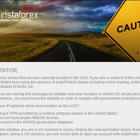
Campanhas
Concursos
Negocie com Inteligência, Ganhe Dispositivos
ISITOR,
ess shows that you are currently located in the USA. If you are a resident of the Uni
Ganhe Dispositivos da
ibited from using the services of InstaFintech Group including online trading, online
drawal of funds, etc.
Apple ou Samsung!
k you are seeing this message by mistake and your location is not the US, kindly pro
herwise, you must leave the website in order to comply with government restrictions
ur IP address show your location as the USA?
iPhone, iPad ou Samsung Galaxy Tab - um
sing a VPN provided by a hosting company based in the United States;
desses dispositivos de alta tecnologia pode ser
oes not have proper WHOIS records;
seu.
occurred in the WHOIS geolocation database.
Participe do nosso sorteio e teste sua sorte!
irm whether you are a US resident or not by clicking the relevant button below. If y
ption, being a US resident, you will not be able to open an account with InstaForex