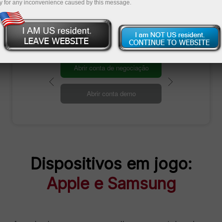
y for any inconvenience caused by this message.
A caminho de conquistar o prêmio
Abrir conta de negociação
Abrir conta demo
Dispositivos em jogo:
Apple e Samsung