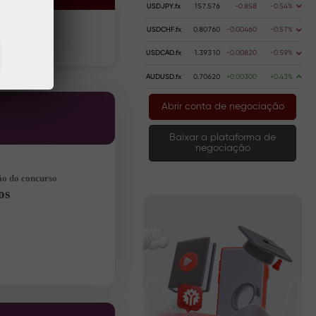
USDJPY.fx
157.576
-0.858
-0.54%
USDCHF.fx
0.80760
-0.00460
-0.57%
Deposite dinheiro
Retire dinheiro
USDCAD.fx
1.39310
-0.00820
-0.59%
AUDUSD.fx
0.70620
+0.00300
+0.43%
Abrir conta de negociação
Baixar a plataforma de
negociação
o do concurso
os