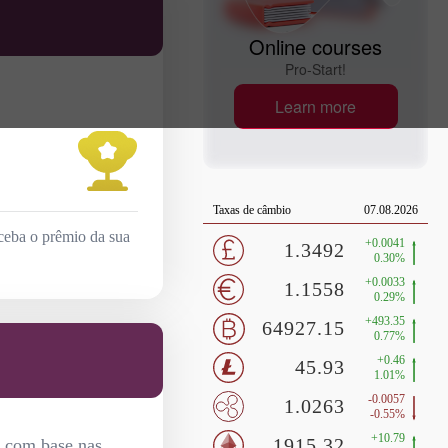
Online courses
Pro-Start!
Learn more
ceba o prêmio da sua
, com base nas