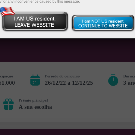
y for any inconvenience caused by this message.
icipação
Período do concurso
Duraçã
$1.000
26/12/22 a 12/12/25
3 an
Prêmio principal
À sua escolha