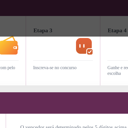
Etapa 3
Etapa 4
com pelo
Inscreva-se no concurso
Ganhe e re
escolha
O vencedor será determinado pelos 5 dígitos acima