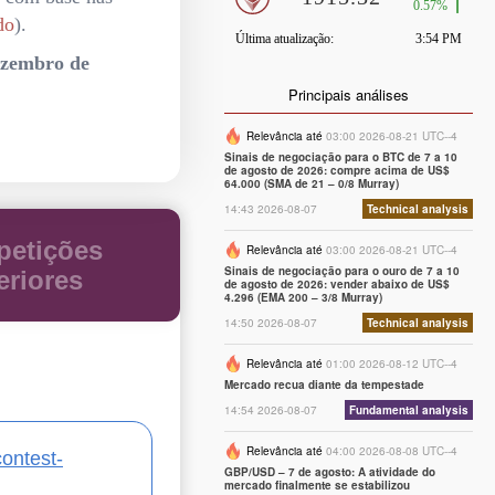
do
).
ezembro de
Principais análises
Relevância até
03:00 2026-08-21 UTC--4
Sinais de negociação para o BTC de 7 a 10
de agosto de 2026: compre acima de US$
64.000 (SMA de 21 – 0/8 Murray)
14:43 2026-08-07
Technical analysis
etições
Relevância até
03:00 2026-08-21 UTC--4
Sinais de negociação para o ouro de 7 a 10
eriores
de agosto de 2026: vender abaixo de US$
4.296 (EMA 200 – 3/8 Murray)
14:50 2026-08-07
Technical analysis
Relevância até
01:00 2026-08-12 UTC--4
Mercado recua diante da tempestade
14:54 2026-08-07
Fundamental analysis
Relevância até
04:00 2026-08-08 UTC--4
contest-
GBP/USD – 7 de agosto: A atividade do
mercado finalmente se estabilizou