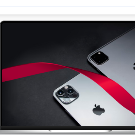
Abrir uma Conta
de
Abrir uma Conta
Demonstração
Real
Abrir
Abrir