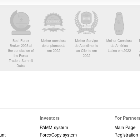
Best Forex
Melhor corretora
Melhor Serviço
Melhor Corretora
Broker 2023 at
de criptomoeda
de Atendimento
da América
s
the conclusion of
em 2022
ao Cliente em
Latina em 2022
the Forex
2022
Traders Summit
Dubai
Investors
For Partner
PAMM-system
Main Page
unt
ForexCopy system
Registration