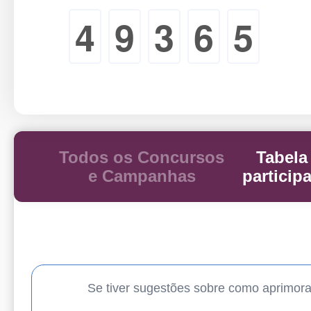
4
9
3
6
5
Todos os Concursos
Tabela
e Campanhas
particip
Se tiver sugestões sobre como aprimor