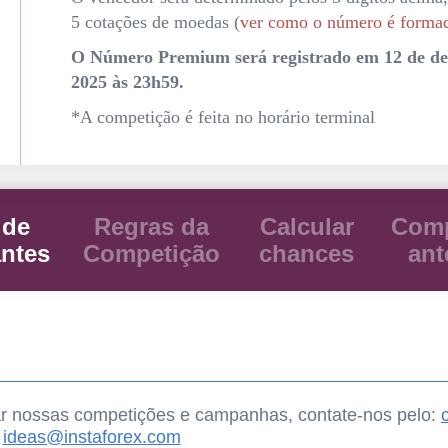
5 cotações de moedas (
ver como o número é forma
O Número Premium será registrado em 12 de d
2025 às 23h59.
*A competição é feita no horário terminal
 de
Regras da
Calcular
Comp
antes
Competição
chances
ant
ar nossas competições e campanhas, contate-nos pelo:
ideas@instaforex.com