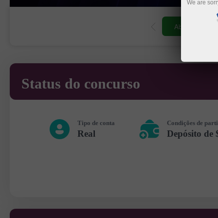
We are sorr
Abrir conta de negociação
Abrir conta demo
Status do concurso
Tipo de conta
Condições de part
Real
Depósito de 