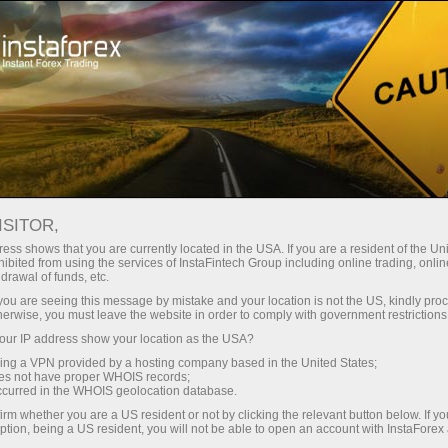
 instanânea da conta
Plataforma de negociação
ra Iniciantes
Para Investidores
Para Parceiros
Campa
ISITOR,
 você escolhe os prêmios!
ess shows that you are currently located in the USA. If you are a resident of the Uni
ibited from using the services of InstaFintech Group including online trading, online
drawal of funds, etc.
k you are seeing this message by mistake and your location is not the US, kindly pro
herwise, you must leave the website in order to comply with government restrictions
iar o
ur IP address show your location as the USA?
rêmio!
sing a VPN provided by a hosting company based in the United States;
ue você
oes not have proper WHOIS records;
m
occurred in the WHOIS geolocation database.
irm whether you are a US resident or not by clicking the relevant button below. If y
ption, being a US resident, you will not be able to open an account with InstaForex