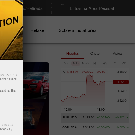
Depósito/Retirada
Entrar na Área Pessoal
nhas
Relaxe
Sobre a InstaForex
Moedas
Cripto
Ações
M5
M15
M30
H1
H4
D1
W1
C
1
.
1
5
5
9
0
-
0
.
0
0
0
2
0
(
-
0
.
0
2
%
)
ted States,
 transfers,
ceed to the
.
EURUSD.fx
1.15590
+0.00340
+0.30%
ou choose
GBPUSD.fx
1.34950
+0.00400
+0.30%
 anyway.