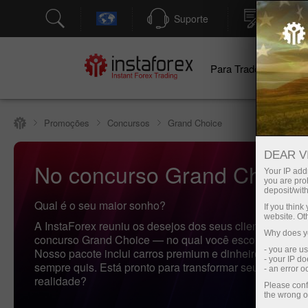
Suporte
Abertura
Para Traders
Pa
Promoções
Concursos
Grand Choice
DEAR V
No concurso Grand Choice,
Your IP addr
you are proh
deposit/with
Qual é o seu maior sonho?
If you thin
website. Ot
A InstaForex reuniu os desejos dos seus clientes para cr
Why does yo
concurso Grand Choice — no qual você escolhe o seu p
- you are u
Nosso pacote inclui carros premium e dinheiro para o q
- your IP d
sempre quis. Está pronto para transformar seu sonho e
- an error 
realidade?
Please conf
the wrong o