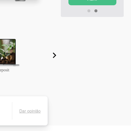
meses.
eposit
Grand Choice da InstaForex
Dar opinião