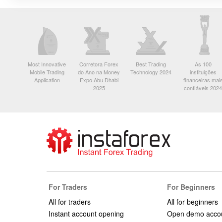
Most Innovative
Corretora Forex
Best Trading
As 100
Mobile Trading
do Ano na Money
Technology 2024
instituições
Application
Expo Abu Dhabi
financeiras mai
2025
confiáveis 2024
For Traders
For Beginners
All for traders
All for beginners
Instant account opening
Open demo acco