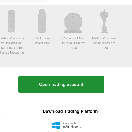
Melhor Programa
Best Forex
Corretora Mais
Melhor Programa
de Afiliados de
Broker 2022
Ativa da Ásia em
de Afiliados em
2022 pela Global
2020
2020
Brands Magazine
Open trading account
s
Download Trading Platform