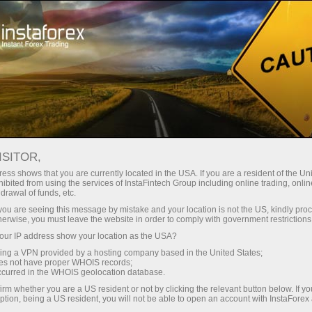
InstaForex के बारे में
InstaForex लाइव
ISITOR,
ess shows that you are currently located in the USA. If you are a resident of the Uni
ibited from using the services of InstaFintech Group including online trading, online
drawal of funds, etc.
k you are seeing this message by mistake and your location is not the US, kindly pro
herwise, you must leave the website in order to comply with government restrictions
ur IP address show your location as the USA?
InstaForex लाइव
sing a VPN provided by a hosting company based in the United States;
oes not have proper WHOIS records;
occurred in the WHOIS geolocation database.
irm whether you are a US resident or not by clicking the relevant button below. If y
ption, being a US resident, you will not be able to open an account with InstaForex
ट्रेडिंग खाता खोलें