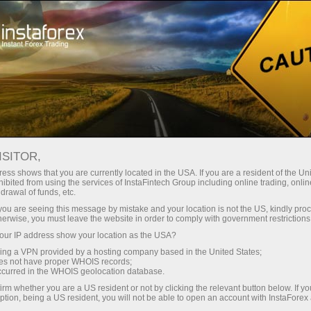
निवेशकों के लिए
फॉरेक्सकॉपी सिस्टम
फॉरेक्सकॉपी क्या है?
ISITOR,
ess shows that you are currently located in the USA. If you are a resident of the Uni
ibited from using the services of InstaFintech Group including online trading, online
drawal of funds, etc.
k you are seeing this message by mistake and your location is not the US, kindly pro
ट्रेडिंग खाता खोलें
herwise, you must leave the website in order to comply with government restrictions
ur IP address show your location as the USA?
डेमो खाता खोलें
sing a VPN provided by a hosting company based in the United States;
oes not have proper WHOIS records;
occurred in the WHOIS geolocation database.
irm whether you are a US resident or not by clicking the relevant button below. If y
ption, being a US resident, you will not be able to open an account with InstaForex