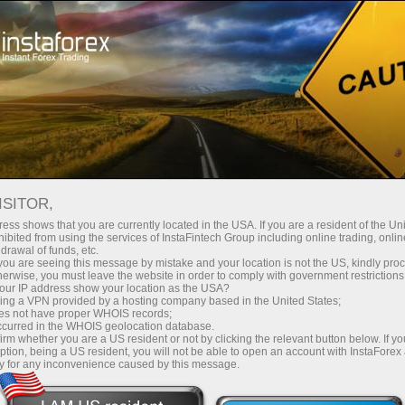
शुरुआती के लिए
वेबीनार्स
ISITOR,
मुफ्त इंस्टाफॉरेक्स वेबिनार
ess shows that you are currently located in the USA. If you are a resident of the Uni
ibited from using the services of InstaFintech Group including online trading, online
drawal of funds, etc.
k you are seeing this message by mistake and your location is not the US, kindly pro
विदेशी मुद्रा ट्रेडिंग की सभी पेचीदगियों को जानें और दुनिया
herwise, you must leave the website in order to comply with government restrictions
भर के विशेषज्ञों की हमारी टीम के साथ अपने कौशल में सुधार
ur IP address show your location as the USA?
sing a VPN provided by a hosting company based in the United States;
करें
oes not have proper WHOIS records;
occurred in the WHOIS geolocation database.
irm whether you are a US resident or not by clicking the relevant button below. If y
ption, being a US resident, you will not be able to open an account with InstaForex
y for any inconvenience caused by this message.