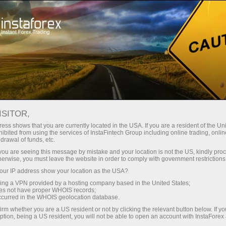
InstaForex के बारे में
इंस्टा फॉरेक्स की सामाजिक जिम्मेदारी
ISITOR,
ess shows that you are currently located in the USA. If you are a resident of the Uni
ibited from using the services of InstaFintech Group including online trading, online
इंस्टा फॉरेक्स की सामाजिक
drawal of funds, etc.
k you are seeing this message by mistake and your location is not the US, kindly pro
जिम्मेदारी
herwise, you must leave the website in order to comply with government restrictions
ur IP address show your location as the USA?
इंस्टा फॉरेक्स कंपनी के प्रमुख कार्य सिद्धांतों में से एक मानवता
sing a VPN provided by a hosting company based in the United States;
oes not have proper WHOIS records;
को व्यापार में ला रहा है। मुद्रा बाजार पर सबसे ज्यादा उजागर
occurred in the WHOIS geolocation database.
ब्रोकर बनने के बाद, इंस्टा फॉरेक्स निष्पक्ष व्यापार के साथ-
irm whether you are a US resident or not by clicking the relevant button below. If y
साथ पैनहमान नैतिक मानकों और सिद्धांतों के नियमों को लागू
ption, being a US resident, you will not be able to open an account with InstaForex
करने वाले आदर्शों का अनुपालन करने का प्रयास करता है।