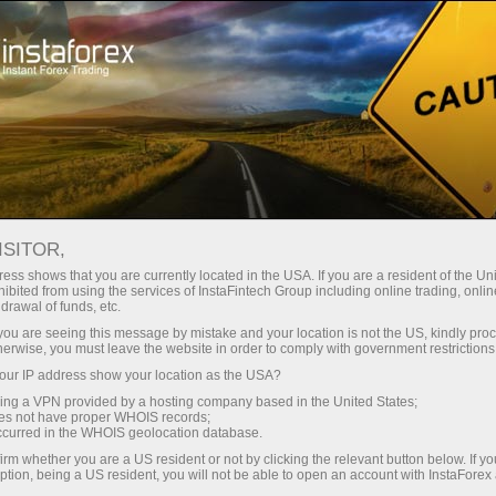
ट्रेडर्स के लिए
ट्रेडर्स कैलकुलेटर
ISITOR,
ट्रेडर्स कैलकुलेटर
ess shows that you are currently located in the USA. If you are a resident of the Uni
ibited from using the services of InstaFintech Group including online trading, online
drawal of funds, etc.
विदेशी मुद्रा व्यापार हमेशा सटीक गणना का तात्पर्य करता है।
k you are seeing this message by mistake and your location is not the US, kindly pro
एक ट्रेडर का कैलकुलेटर एक मुफ़्त टूल है जो ट्रेडों की
herwise, you must leave the website in order to comply with government restrictions
योजना बनाने को आसान बनाता है और बुनियादी मापदंडों में
ur IP address show your location as the USA?
प्रवेश करते हुए किसी भी ट्रेड के संभावित परिणाम की
sing a VPN provided by a hosting company based in the United States;
ऑनलाइन गणना करने में आपकी मदद करता है।
oes not have proper WHOIS records;
occurred in the WHOIS geolocation database.
irm whether you are a US resident or not by clicking the relevant button below. If y
ption, being a US resident, you will not be able to open an account with InstaForex