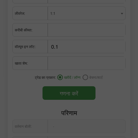
लीवरेज:
1:1
करीबी कीमत:
वॉल्यूम इन लॉट:
खाता शेष:
ट्रेड का प्रकार:
खरीदें / लॉन्ग
बेचना/शार्ट
गणना करें
परिणाम
वर्तमान बोली:
-