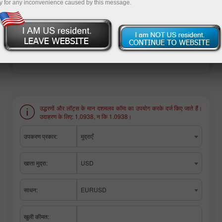
y for any inconvenience caused by this message.
ट्रेडिंग खाता खोलें
डेमो खाता खोलें
उद्धरणों और लॉट्स के मान दशमलव कॉमा का उपयोग करके दर्ज किए जाते हैं।
उदाहरण के लिए: 1,0938, न कि 1.0938।
उपकरण प्रकार:
मुद्राएँ
खाता मुद्रा:
USD
साधन:
EURUSD
खुली कीमत: