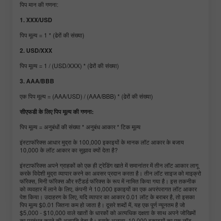
पिप मान की गणना:
1. XXX/USD
पिप मूल्य = 1 * (ढेरों की संख्या)
2. USD/XXX
पिप मूल्य = 1 / (USD/XXX) * (ढेरों की संख्या)
3. AAA/BBB
एक पिप मूल्य = (AAA/USD) / (AAA/BBB) * (ढेरों की संख्या)
सीएफडी के लिए पिप मूल्य की गणना:
पिप मूल्य = अनुबंधों की संख्या * अनुबंध आकार * टिक मूल्य
इंस्टाफॉरेक्स आधार मुद्रा के 100,000 इकाइयों के मानक लॉट आकार के बजाय
10,000 के लॉट आकार का सुझाव क्यों देता है?
इंस्टाफॉरेक्स अपने ग्राहकों को एक ही ट्रेडिंग खाते में समानांतर में तीन लॉट आकार लागू
करके विदेशी मुद्रा व्यापार करने का अवसर प्रदान करता है। तीन लॉट साइज को माइक्रो
फॉरेक्स, मिनी फॉरेक्स और स्टैंडर्ड फॉरेक्स के रूप में नामित किया गया है। इस तकनीक
को व्यवहार में लाने के लिए, कंपनी ने 10,000 इकाइयों का एक अपरंपरागत लॉट आकार
पेश किया। उदाहरण के लिए, यदि व्यापार का आकार 0.01 लॉट के बराबर है, तो इसका
पिप मूल्य $0.01 जितना कम हो जाता है। दूसरे शब्दों में, यह एक पूर्ण न्यूनतम है जो
$5,000 - $10,000 वाले खातों के धारकों को अत्यधिक दक्षता के साथ अपने जोखिमों
का प्रबंधन करने की अनुमति देता है। इसके अलावा, 10,000 इकाइयों का एक लॉट