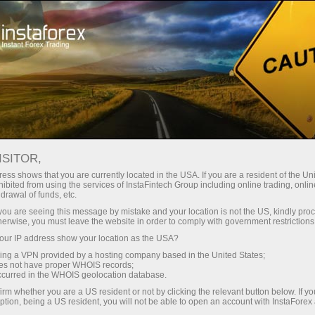
अभियान
स्पर्धाएँ
InstaForex बैलून
ISITOR,
इंस्टाफॉरेक्ष् : सूर्य के लिए पहुँच
ess shows that you are currently located in the USA. If you are a resident of the Uni
ibited from using the services of InstaFintech Group including online trading, online
drawal of funds, etc.
k you are seeing this message by mistake and your location is not the US, kindly pro
2012 के गर्मियों में अंतरराष्ट्रीय व्यापार सम्मेलन में, इंस्टाफॉरेक्ष्
herwise, you must leave the website in order to comply with government restrictions
कंपनी इस पर आधिकारिक लोगो के साथ अपने ब्रांडेड अेरोस्टत
ur IP address show your location as the USA?
का प्रदर्शन किया।
sing a VPN provided by a hosting company based in the United States;
oes not have proper WHOIS records;
इंस्टाफॉरेक्ष् के साथ व्यापार से दिनचर्या ,परेशानियों और वित्तीय
occurred in the WHOIS geolocation database.
समस्याओं से उपर जाने का अवसर है और अपने पसंदीदा गतिविधि
irm whether you are a US resident or not by clicking the relevant button below. If y
में उतर रही है।
ption, being a US resident, you will not be able to open an account with InstaForex