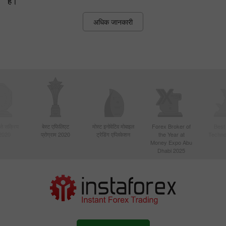
है।
अधिक जानकारी
बसे सक्रिय
बेस्ट एफिलिएट
मोस्ट इनोवेटिव मोबाइल
Forex Broker of
Best
 2020
प्रोग्राम 2020
ट्रेडिंग एप्लिकेशन
the Year at
Techno
Money Expo Abu
Dhabi 2025