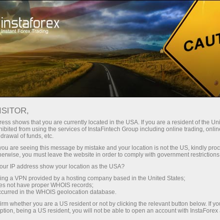
व्यापारियों के लिए
चार्ट
ISITOR,
ऑनलाइन फॉरेक्स चार्ट
ess shows that you are currently located in the USA. If you are a resident of the Uni
ibited from using the services of InstaFintech Group including online trading, online
drawal of funds, etc.
वित्तीय बाजारों में व्यापार करने के लिए सबसे अच्छे शर्तों के
k you are seeing this message by mistake and your location is not the US, kindly pro
साथ अनुबंध विशिष्टताओं की सारणियाँ। आज ही
herwise, you must leave the website in order to comply with government restrictions
इंस्टाफॉरेक्स में शामिल हों और अपना लाभ अधिकतम करें!
ur IP address show your location as the USA?
sing a VPN provided by a hosting company based in the United States;
oes not have proper WHOIS records;
occurred in the WHOIS geolocation database.
irm whether you are a US resident or not by clicking the relevant button below. If y
ption, being a US resident, you will not be able to open an account with InstaForex
ट्रेडिंग खाता खोलें