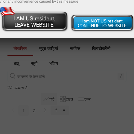
y for any inconvenience caused by this message.
डेमो खाता खोलें
लोकप्रिय
मुद्रा जोड़ियां
स्टॉक्स
क्रिप्टोकरेंसी
धातु
सूची
भविष्य
मिले उपकरण: 8
चार्ट
टाइल
टेबल
1
2