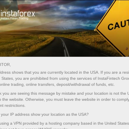
ा
तुरंत खाता खोलना
ट्रेडिंग प्लेटफॉर्म
जम
ुरुआती के लिए
निवेशकों के लिए
भागीदारों के लिए
अभिय
ITOR,
dress shows that you are currently located in the USA. If you are a res
 States, you are prohibited from using the services of InstaFintech Gr
online trading, online transfers, deposit/withdrawal of funds, etc.
nk you are seeing this message by mistake and your location is not the 
 the website. Otherwise, you must leave the website in order to comply
 restrictions.
your IP address show your location as the USA?
 using a VPN provided by a hosting company based in the United States
जमा करें
पैसे निकालें