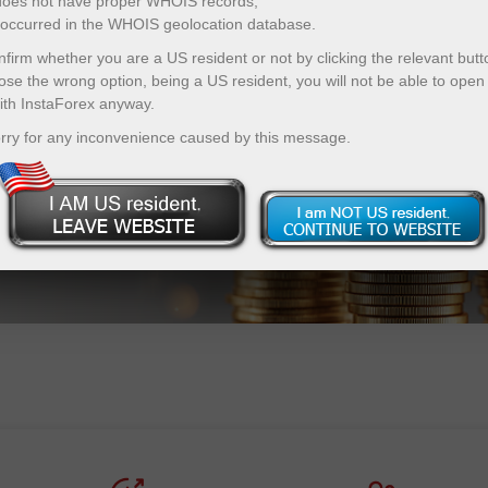
 does not have proper WHOIS records;
r occurred in the WHOIS geolocation database.
firm whether you are a US resident or not by clicking the relevant butt
ose the wrong option, being a US resident, you will not be able to open
ith InstaForex anyway.
ैकड़ों गुना
rry for any inconvenience caused by this message.
डिपॉजिट बोनस पा
-आप क्रेडिट हो