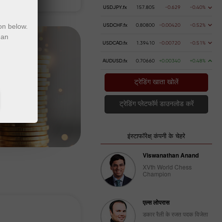
USDJPY.fx
157.805
-0.629
-0.40%
on below.
USDCHF.fx
0.80800
-0.00420
-0.52%
 an
USDCAD.fx
1.39410
-0.00720
-0.51%
AUDUSD.fx
0.70660
+0.00340
+0.48%
ट्रेडिंग खाता खोलें
ट्रेडिंग प्लेटफॉर्म डाउनलोड करें
इंस्टाफॉरेक्ष् कंपनी के चेहरे
Viswanathan Anand
XVth World Chess
Champion
एल्स लोपरास
डकार रैली के रजत पदक विजेता