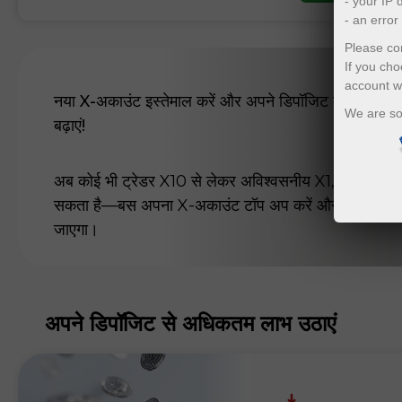
- your IP
- an erro
Please con
If you cho
account w
नया X-अकाउंट इस्तेमाल करें और अपने डिपॉजिट को दर्जनों या स
We are so
बढ़ाएं!
अब कोई भी ट्रेडर X10 से लेकर अविश्वसनीय X1,000 तक 
सकता है—बस अपना X-अकाउंट टॉप अप करें और बोनस अपने
जाएगा।
अपने डिपॉजिट से अधिकतम लाभ उठाएं