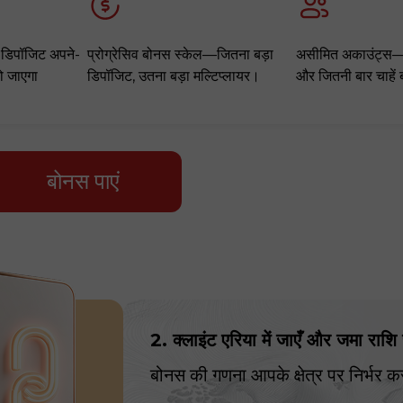
 डिपॉजिट अपने-
प्रोग्रेसिव बोनस स्केल—जितना बड़ा
असीमित अकाउंट्स—
ो जाएगा
डिपॉजिट, उतना बड़ा मल्टिप्लायर।
और जितनी बार चाहें 
बोनस पाएं
30% बोनस
चाणक्य डिपाजिट
इंस्टा फोरेक्स क्लब बोनस
2. क्लाइंट एरिया में जाएँ और जमा राशि च
बोनस की गणना आपके क्षेत्र पर निर्भर क