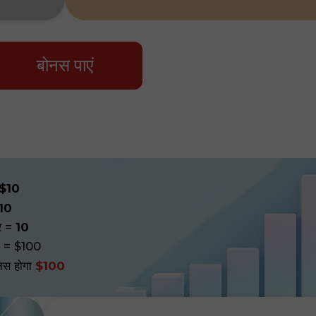
बोनस पाएं
$10
10
र
=
10
0 = $100
स होगा
$100