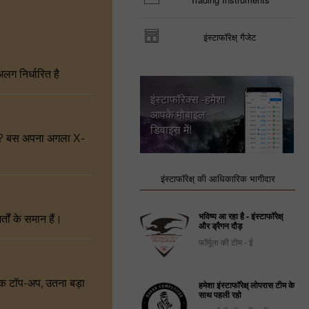
इंस्टाफॉरेक्ष् गैजेट
लग निर्धारित है
इंस्टाफॉरेक्स -हमेशा
आपके मोबाइल
डिवाइस में!
ए? बस अपना अगला X-
इंस्टाफॉरेक्ष् की आधिकारिक भागीदार
भविष्य आ रहा है - इंस्टाफॉरेक्ष्
ं के समान हैं।
और ड्रैगन दौड़
फॉर्मूला की टीम - ई
क टॉप-अप, उतना बड़ा
हमेशा इंस्टाफॉरेक्ष् लोपरास टीम के
साथ पहली रहो