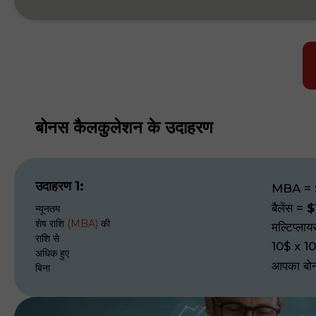
बोनस कैलकुलेशन के उदाहरण
उदाहरण 1:
MBA
=
बैलेंस
=
$
न्यूनतम
शेष राशि
(MBA)
की
मल्टिप्लाय
राशि से
10$ x 1
अधिक हुए
आपका बोन
बिना